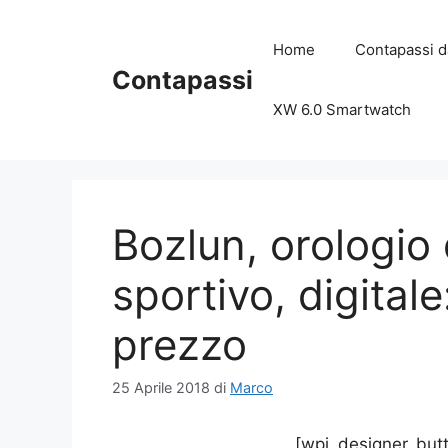
Vai
al
Home
Contapassi d
contenuto
Contapassi
XW 6.0 Smartwatch
Bozlun, orologio
sportivo, digital
prezzo
25 Aprile 2018
di
Marco
[wpi_designer_butt