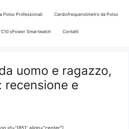
a Polso Professionali
Cardiofrequenzimetro da Polso
C10 xPower Smartwatch
Contatti
 da uomo e ragazzo,
e: recensione e
on id='1851' align="center"]