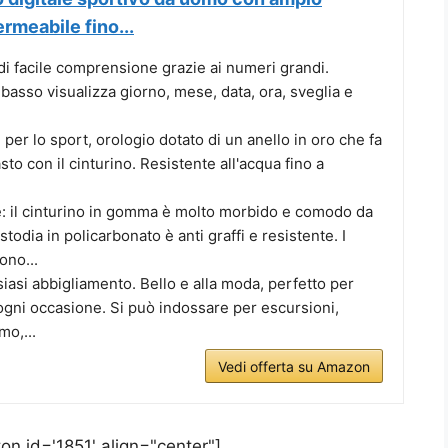
rmeabile fino...
 di facile comprensione grazie ai numeri grandi.
l basso visualizza giorno, mese, data, ora, sveglia e
per lo sport, orologio dotato di un anello in oro che fa
to con il cinturino. Resistente all'acqua fino a
e: il cinturino in gomma è molto morbido e comodo da
todia in policarbonato è anti graffi e resistente. I
ono...
siasi abbigliamento. Bello e alla moda, perfetto per
ogni occasione. Si può indossare per escursioni,
mo,...
Vedi offerta su Amazon
on id='1851' align="center"]