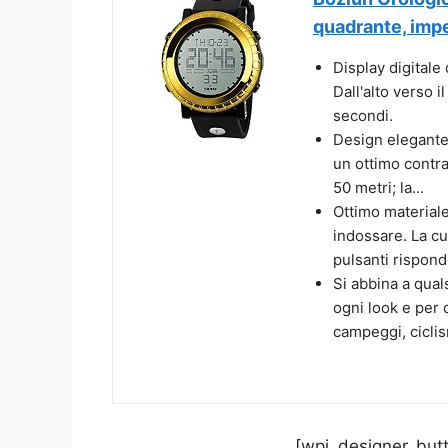
quadrante, impe
Display digitale
Dall'alto verso i
secondi.
Design elegante 
un ottimo contras
50 metri; la...
Ottimo material
indossare. La cus
pulsanti rispond
Si abbina a qual
ogni look e per 
campeggi, ciclis
[wpi_designer_butt