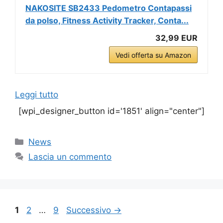
NAKOSITE SB2433 Pedometro Contapassi
da polso, Fitness Activity Tracker, Conta...
32,99 EUR
Vedi offerta su Amazon
Leggi tutto
[wpi_designer_button id='1851' align="center"]
Categorie
News
Lascia un commento
Pagina
Pagina
Pagina
1
2
…
9
Successivo
→