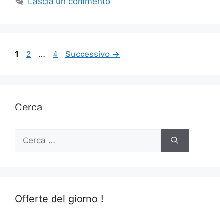
Lascia un commento
Pagina
Pagina
Pagina
1
2
…
4
Successivo
→
Cerca
Ricerca
per:
Offerte del giorno !