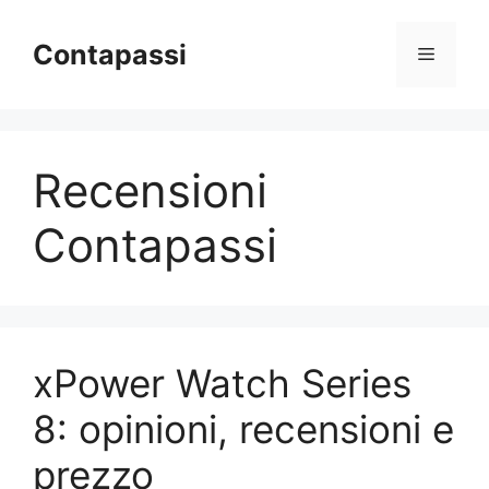
Vai
al
Contapassi
Menu
contenuto
Recensioni
Contapassi
xPower Watch Series
8: opinioni, recensioni e
prezzo