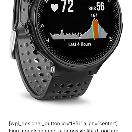
[wpi_designer_button id=’1851′ align=”center”]
Fino a qualche anno fa la possibilità di portare