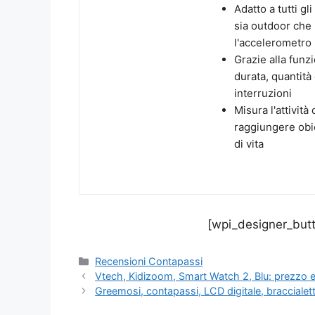
Adatto a tutti gl
sia outdoor che 
l'accelerometro
Grazie alla funz
durata, quantità
interruzioni
Misura l'attivit
raggiungere obiet
di vita
[wpi_designer_butt
Categorie
Recensioni Contapassi
Vtech, Kidizoom, Smart Watch 2, Blu: prezzo 
Greemosi, contapassi, LCD digitale, braccialet