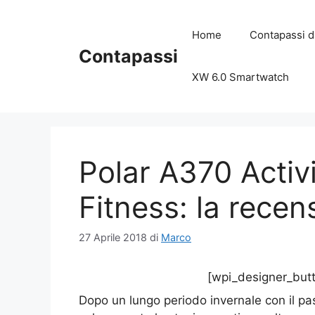
Vai
al
Home
Contapassi d
contenuto
Contapassi
XW 6.0 Smartwatch
Polar A370 Activ
Fitness: la rece
27 Aprile 2018
di
Marco
[wpi_designer_butt
Dopo un lungo periodo invernale con il pa