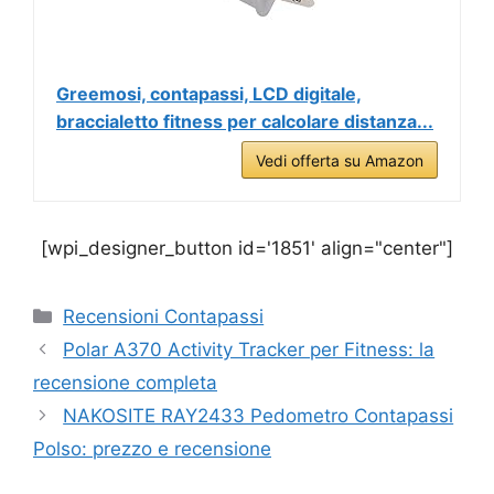
Greemosi, contapassi, LCD digitale,
braccialetto fitness per calcolare distanza...
Vedi offerta su Amazon
[wpi_designer_button id='1851' align="center"]
Categorie
Recensioni Contapassi
Polar A370 Activity Tracker per Fitness: la
recensione completa
NAKOSITE RAY2433 Pedometro Contapassi
Polso: prezzo e recensione