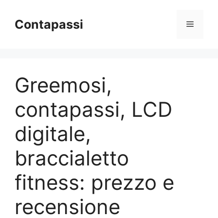
Vai
al
Contapassi
Menu
contenuto
Greemosi,
contapassi, LCD
digitale,
braccialetto
fitness: prezzo e
recensione